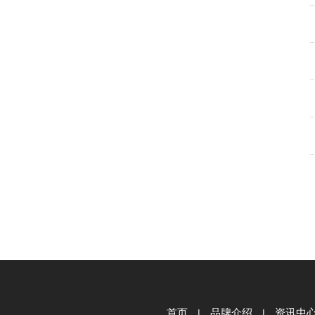
首页
品牌介绍
资讯中
|
|