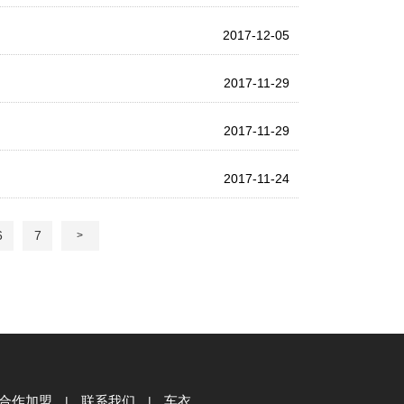
2017-12-05
2017-11-29
2017-11-29
2017-11-24
6
7
>
合作加盟
联系我们
车衣
|
|