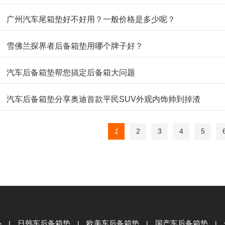
广州汽车尾箱垫好不好用？一般价格是多少呢？
雪佛兰探界者后备箱垫用哪个牌子好？
汽车后备箱垫帮您搞定后备箱大问题
汽车后备箱垫分享奥迪首款平民SUV外观内饰帅到掉渣
1
2
3
4
5
心
日韩车后备箱垫
欧美车后备箱垫
国产车后备箱垫
|
|
|
|