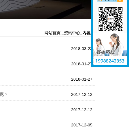
网站首页
_
资讯中心
_内容列表
2018-03-23
2018-01-27
2018-01-27
呢？
2017-12-12
2017-12-12
2017-12-05