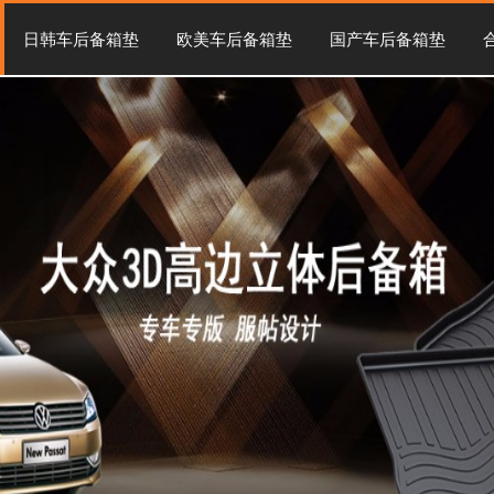
日韩车后备箱垫
欧美车后备箱垫
国产车后备箱垫