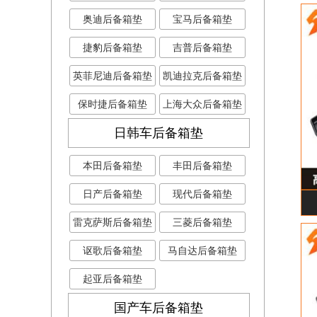
奥迪后备箱垫
宝马后备箱垫
捷豹后备箱垫
吉普后备箱垫
英菲尼迪后备箱垫
凯迪拉克后备箱垫
保时捷后备箱垫
上海大众后备箱垫
日韩车后备箱垫
本田后备箱垫
丰田后备箱垫
日产后备箱垫
现代后备箱垫
雷克萨斯后备箱垫
三菱后备箱垫
讴歌后备箱垫
马自达后备箱垫
起亚后备箱垫
国产车后备箱垫