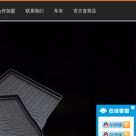
合作加盟
联系我们
车衣
官方直营店