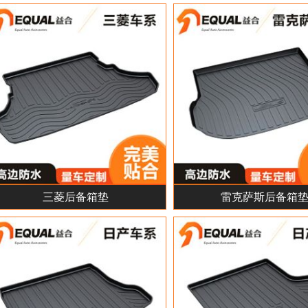
三菱后备箱垫
雷克萨斯后备箱