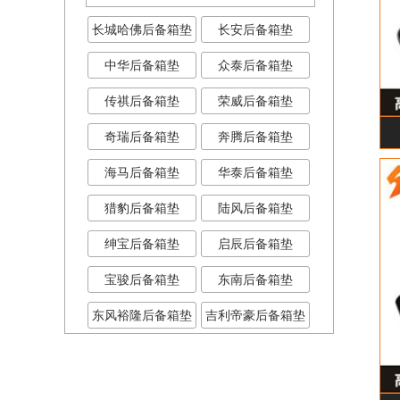
长城哈佛后备箱垫
长安后备箱垫
中华后备箱垫
众泰后备箱垫
传祺后备箱垫
荣威后备箱垫
奇瑞后备箱垫
奔腾后备箱垫
海马后备箱垫
华泰后备箱垫
猎豹后备箱垫
陆风后备箱垫
绅宝后备箱垫
启辰后备箱垫
宝骏后备箱垫
东南后备箱垫
东风裕隆后备箱垫
吉利帝豪后备箱垫