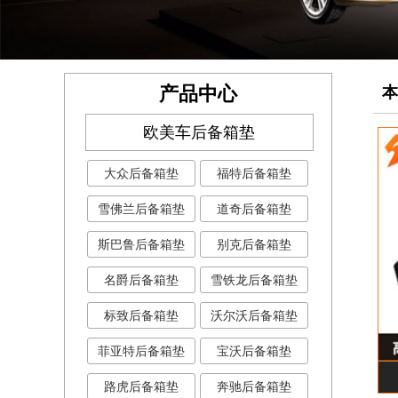
产品中心
本
欧美车后备箱垫
大众后备箱垫
福特后备箱垫
雪佛兰后备箱垫
道奇后备箱垫
斯巴鲁后备箱垫
别克后备箱垫
名爵后备箱垫
雪铁龙后备箱垫
标致后备箱垫
沃尔沃后备箱垫
菲亚特后备箱垫
宝沃后备箱垫
路虎后备箱垫
奔驰后备箱垫