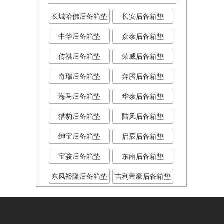
长城哈佛后备箱垫
长安后备箱垫
中华后备箱垫
众泰后备箱垫
传祺后备箱垫
荣威后备箱垫
奇瑞后备箱垫
奔腾后备箱垫
海马后备箱垫
华泰后备箱垫
猎豹后备箱垫
陆风后备箱垫
绅宝后备箱垫
启辰后备箱垫
宝骏后备箱垫
东南后备箱垫
东风裕隆后备箱垫
吉利帝豪后备箱垫