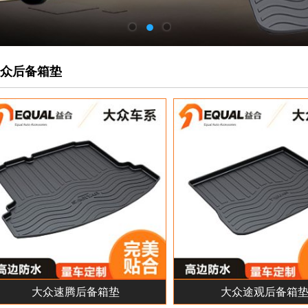
众后备箱垫
大众速腾后备箱垫
大众途观后备箱