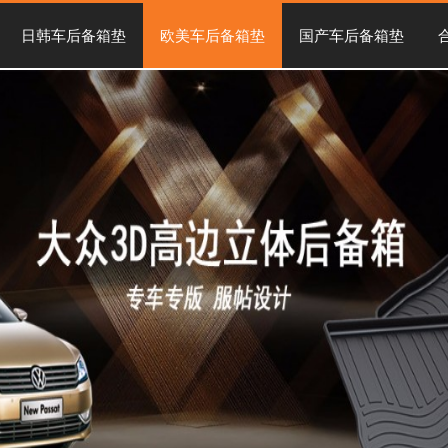
日韩车后备箱垫
欧美车后备箱垫
国产车后备箱垫