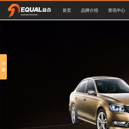
首页
品牌介绍
资讯中心