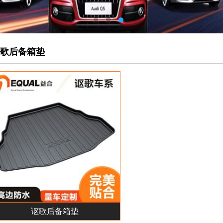
歌后备箱垫
讴歌后备箱垫