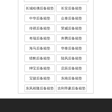
长城哈佛后备箱垫
长安后备箱垫
中华后备箱垫
众泰后备箱垫
传祺后备箱垫
荣威后备箱垫
奇瑞后备箱垫
奔腾后备箱垫
海马后备箱垫
华泰后备箱垫
猎豹后备箱垫
陆风后备箱垫
绅宝后备箱垫
启辰后备箱垫
宝骏后备箱垫
东南后备箱垫
东风裕隆后备箱垫
吉利帝豪后备箱垫