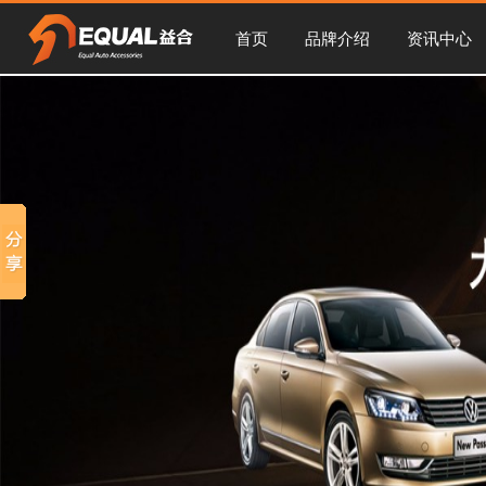
首页
品牌介绍
资讯中心