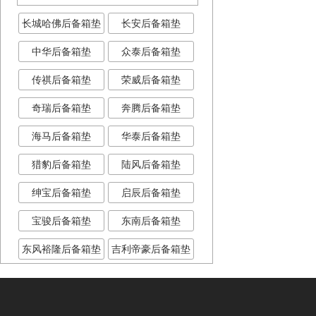
长城哈佛后备箱垫
长安后备箱垫
中华后备箱垫
众泰后备箱垫
传祺后备箱垫
荣威后备箱垫
奇瑞后备箱垫
奔腾后备箱垫
海马后备箱垫
华泰后备箱垫
猎豹后备箱垫
陆风后备箱垫
绅宝后备箱垫
启辰后备箱垫
宝骏后备箱垫
东南后备箱垫
东风裕隆后备箱垫
吉利帝豪后备箱垫