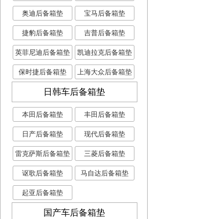
奥迪后备箱垫
宝马后备箱垫
捷豹后备箱垫
吉普后备箱垫
英菲尼迪后备箱垫
凯迪拉克后备箱垫
保时捷后备箱垫
上海大众后备箱垫
日韩车后备箱垫
本田后备箱垫
丰田后备箱垫
日产后备箱垫
现代后备箱垫
雷克萨斯后备箱垫
三菱后备箱垫
讴歌后备箱垫
马自达后备箱垫
起亚后备箱垫
国产车后备箱垫