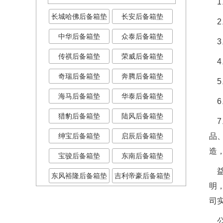
1
长城哈佛后备箱垫
长安后备箱垫
2、
中华后备箱垫
众泰后备箱垫
3
传祺后备箱垫
荣威后备箱垫
4
奇瑞后备箱垫
奔腾后备箱垫
5
海马后备箱垫
华泰后备箱垫
6
猎豹后备箱垫
陆风后备箱垫
7
绅宝后备箱垫
启辰后备箱垫
品
造
宝骏后备箱垫
东南后备箱垫
益
东风裕隆后备箱垫
吉利帝豪后备箱垫
明
司
公