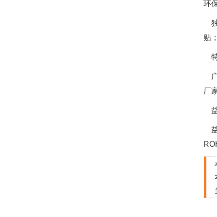
环
独
贴
特
广
厂
益
益
RO