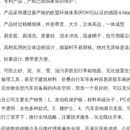
、专利产品，产权已授国家知识保护；
产品采用通过最严格的欧盟环保体系(ROHS)认证的德国＆ldquo
、产品经过精雕细琢，外形尊贵、大方，立体高边，一体成型
、易安装、易清洗、质量轻、清水冲洗，迅速晒干，也可用吸尘
、高档实用的立体边框设计，颠簸时不易滑移。绝对无异味是该
、轻量设计, 携带更方便。
、可防止砂、泥、水、雪、油污弄脏后行李箱地面。无论放置生
、修理工具，甚至于建筑材料、折叠自行车等各种容易弄脏车厢
，完全吻合您汽车后备厢的内在空间，营造一个良好的、可以充
合公司主要生产销售：1、发动机保护板，材料有碳分子，PC合
，半透明，全色多种款式。3、腰护士。4、汽车音响展示支架。
实行三管齐下，推行全球战略，注重技术服务，矢志既往开来。
司销售终端网点及品牌代理商遍布全国，不满足现有成绩，公司高