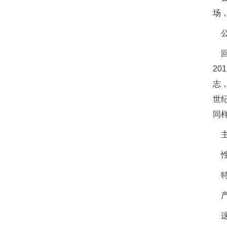
场
公
回
2
志
世
同
主
性
特
产
这