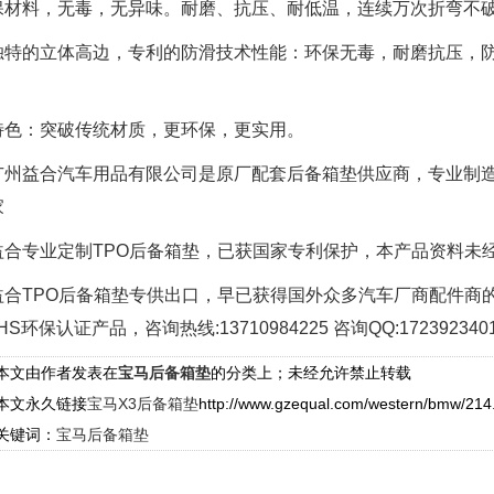
保材料，无毒，无异味。耐磨、抗压、耐低温，连续万次折弯不
特的立体高边，专利的防滑技术性能：环保无毒，耐磨抗压，防
；
色：突破传统材质，更环保，更实用。
州益合汽车用品有限公司是原厂配套后备箱垫供应商，专业制造生
家
合专业定制TPO后备箱垫，已获国家专利保护，本产品资料未
合TPO后备箱垫专供出口，早已获得国外众多汽车厂商配件商
HS环保认证产品，咨询热线:13710984225 咨询QQ:172392340
本文由作者发表在
宝马后备箱垫
的分类上；未经允许禁止转载
本文永久链接
宝马X3后备箱垫
http://www.gzequal.com/western/bmw/214
关键词：
宝马后备箱垫